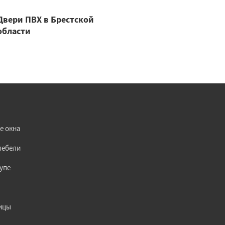
Двери ПВХ в Брестской
области
е окна
мебели
упе
ицы