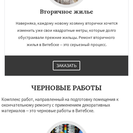
Вторичное жилье
Наверняка, каждому новому хозяину вторички хочется
×
×
изменить уже свои квадратные метры, которые долго
Работаем по
УЗНАТЬ ПОДРОБНЕЕ
обустраивали прежние жильцы. Ремонт вторичного
регионам
жилья в Витебске -- это серьезный процесс.
Орша
Новополоцк
Полоцк
Поставы
ЗАКАЗАТЬ
Глубокое
Лепель
Барань
Браславль
Верхнедвинск
Городок
Докшицы
Дубровно
Миоры
Новолукомль
Сенно
Толочин
Чашники
ЧЕРНОВЫЕ РАБОТЫ
Даю согласие на обработку персональных данных
Комплекс работ, направленный на подготовку помещения к
окончательному ремонту с применением декоративных
материалов – это черновые работы в Витебске.