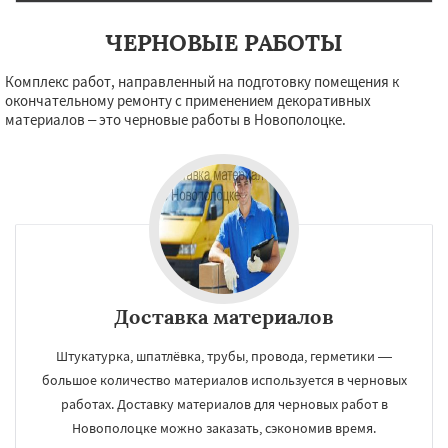
ЧЕРНОВЫЕ РАБОТЫ
Комплекс работ, направленный на подготовку помещения к
×
×
окончательному ремонту с применением декоративных
Работаем по
УЗНАТЬ ПОДРОБНЕЕ
материалов – это черновые работы в Новополоцке.
регионам
Полоцк
Поставы
Глубокое
Лепель
Барань
Браславль
Верхнедвинск
Городок
Докшицы
Дубровно
Миоры
Новолукомль
Сенно
Толочин
Чашники
Даю согласие на обработку персональных данных
Доставка материалов
Штукатурка, шпатлёвка, трубы, провода, герметики —
большое количество материалов используется в черновых
работах. Доставку материалов для черновых работ в
Новополоцке можно заказать, сэкономив время.