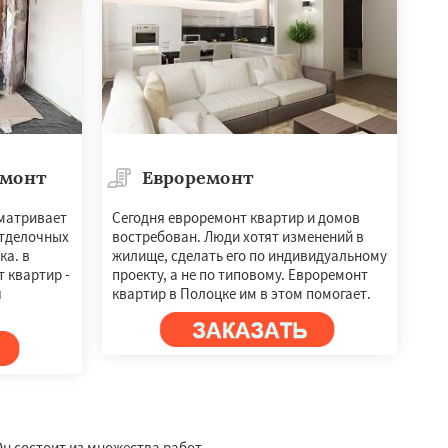
емонт
Евроремонт
матривает
Сегодня евроремонт квартир и домов
отделочных
востребован. Люди хотят изменений в
ка. в
жилище, сделать его по индивидуальному
 квартир -
проекту, а не по типовому. Евроремонт
я
квартир в Полоцке им в этом помогает.
н состоит из множества работ.