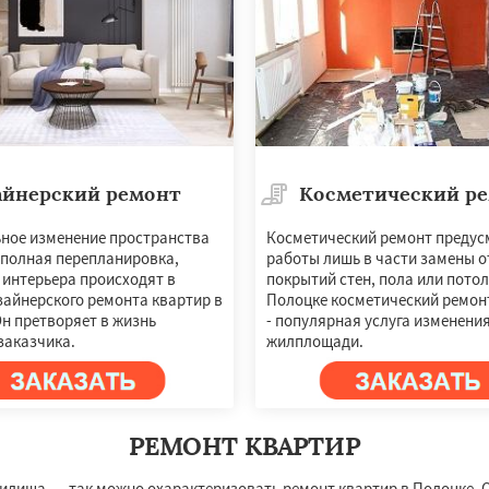
айнерский ремонт
Косметический р
ное изменение пространства
Косметический ремонт предус
 полная перепланировка,
работы лишь в части замены 
 интерьера происходят в
покрытий стен, пола или потол
зайнерского ремонта квартир в
Полоцке косметический ремонт
н претворяет в жизнь
- популярная услуга изменени
заказчика.
жилплощади.
РЕМОНТ КВАРТИР
илища — так можно охарактеризовать ремонт квартир в Полоцке. О