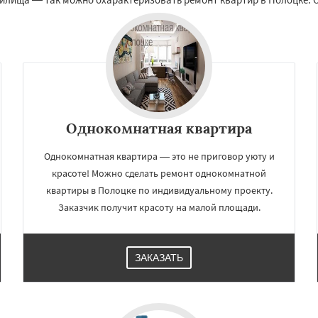
Однокомнатная квартира
Однокомнатная квартира — это не приговор уюту и
красоте! Можно сделать ремонт однокомнатной
×
×
квартиры в Полоцке по индивидуальному проекту.
м по
УЗНАТЬ ПОДРОБНЕЕ
Заказчик получит красоту на малой площади.
нам
ЗАКАЗАТЬ
ое
Лепель
Барань
недвинск
Городок
вно
Миоры
Новолукомль
Чашники