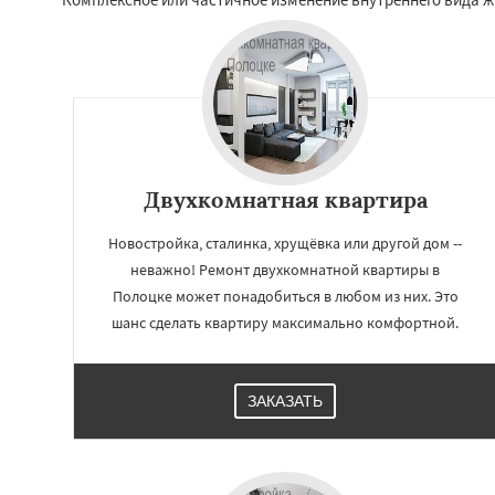
Двухкомнатная квартира
Новостройка, сталинка, хрущёвка или другой дом --
неважно! Ремонт двухкомнатной квартиры в
Полоцке может понадобиться в любом из них. Это
Работае
шанс сделать квартиру максимально комфортной.
регио
ЗАКАЗАТЬ
Поставы
Глубок
Браславль
Верх
Докшицы
Дубро
Сенно
Толочин