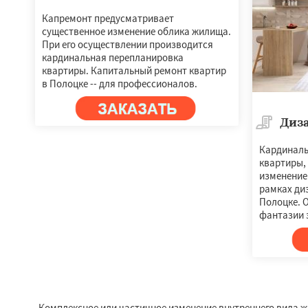
Капремонт предусматривает
существенное изменение облика жилища.
При его осуществлении производится
кардинальная перепланировка
квартиры. Капитальный ремонт квартир
в Полоцке -- для профессионалов.
Диз
Кардиналь
квартиры,
изменение
рамках ди
Полоцке. О
фантазии 
Комплексное или частичное изменение внутреннего вида ж