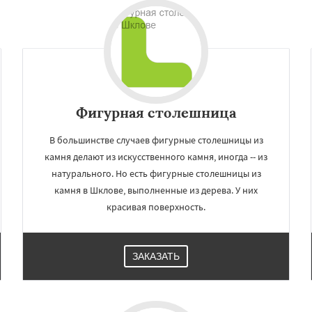
Фигурная столешница
В большинстве случаев фигурные столешницы из
камня делают из искусственного камня, иногда -- из
натурального. Но есть фигурные столешницы из
×
×
камня в Шклове, выполненные из дерева. У них
м по
УЗНАТЬ ПОДРОБНЕЕ
красивая поверхность.
нам
тюковичи
Быхов
ЗАКАЗАТЬ
ск
Кличев
Круглое
вгород
Чаусы
Чериков