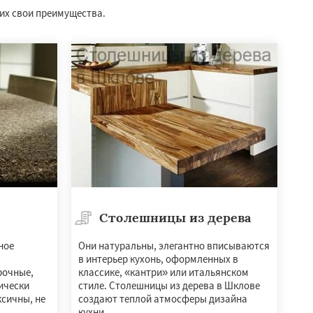
них свои преимущества.
Столешницы из дерева
ное
Они натуральны, элегантно вписываются
в интерьер кухонь, оформленных в
рочные,
классике, «кантри» или итальянском
ически
стиле. Столешницы из дерева в Шклове
ксичны, не
создают теплой атмосферы дизайна
кухни.