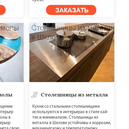
молы
Столешницы из металла
ещении
Кухни со стальными столешницами
нтерьер
используются в интерьерах в стиле хай-
молы в
тек и минимализм. Столешницы из
ерьер
металла в Шклове устойчивы к коррозии,
инета свою
механическому и температурному