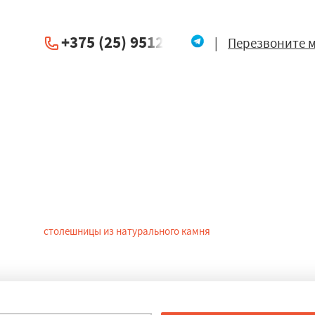
+375 (25) 951234
|
Перезвоните 
олешницы из камня в Шкл
актически то же самое, что и обычная поверхность стола, но при э
 выбирать
столешницы из натурального камня
в Шклове надо по кач