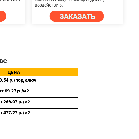
воздействию.
ве
ЦЕНА
9.54
р./под ключ
от
89.27
р./м2
от
269.07
р./м2
от
477.27
р./м2