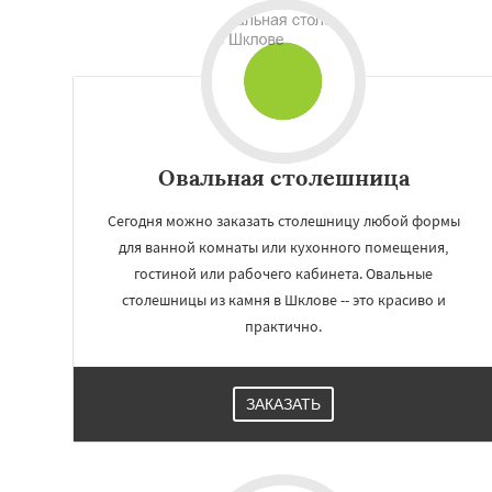
Овальная столешница
Сегодня можно заказать столешницу любой формы
для ванной комнаты или кухонного помещения,
гостиной или рабочего кабинета. Овальные
столешницы из камня в Шклове -- это красиво и
Работае
практично.
регио
Климовичи
Кос
ЗАКАЗАТЬ
Белыничи
Киров
Мстиславль
Сла
Костюковичи