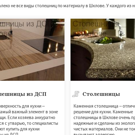
алеко не все виды столешниц по материалу в Шклове. У каждого из 
лешницы из ДСП
Столешницы
верхность для кухни –
Каменная столешница – отлич
самый важный элемент в зоне
решение для кухни. Каменные
щи. Если хозяева аккуратно
столешницы в Шклове очень п
я с утварью, то специалисты
надежные и сделаны из эколог
ют купить для кухни
чистых материалов. Они не то
ы из ДСП.
вызывают аллергию.