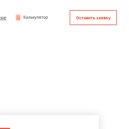
мне
Калькулятор
Оставить заявку
ове
том они подвергаются едва ли не большему количеству
еству, прочности и функциональности.