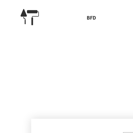
BFD
Ст
Кухонные столешницы из камня представляют собой пр
разнообразных воздействий. То есть