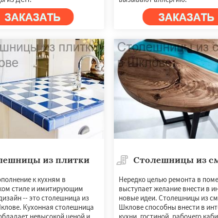
лешницы из плитки
Столешницы из с
полнение к кухням в
Нередко целью ремонта в пом
ком стиле и имитирующим
выступает желание внести в и
изайн -- это столешница из
новые идеи. Столешницы из с
Шклове. Кухонная столешница
Шклове способны внести в инт
обладает невысокой ценой и
кухни, гостиной, рабочего каб