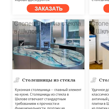
Столешницы из стекла
Сто
Кухонная столешница -- главный элемент
Удачное до
на кухне. Столешницы из стекла в
классичес
Шклове отвечают стандартным
античный д
требованиям к прочности и
плитки в 
функциональности, поэтому их
из плитки 