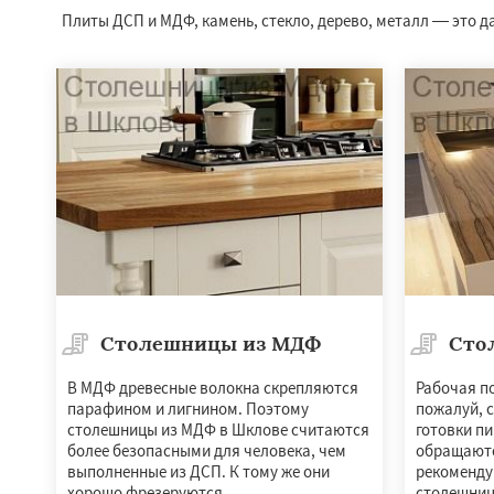
Плиты ДСП и МДФ, камень, стекло, дерево, металл — это д
Столешницы из МДФ
Сто
В МДФ древесные волокна скрепляются
Рабочая по
парафином и лигнином. Поэтому
пожалуй, 
столешницы из МДФ в Шклове считаются
готовки пи
более безопасными для человека, чем
обращаютс
выполненные из ДСП. К тому же они
рекоменду
хорошо фрезеруются.
столешниц