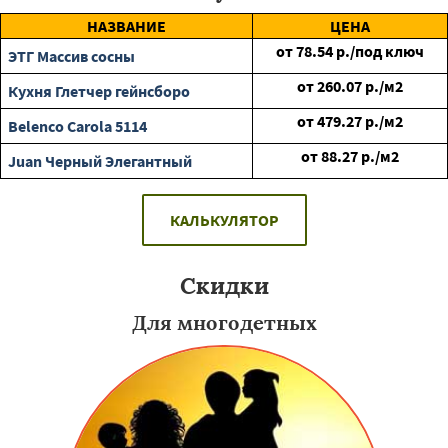
НАЗВАНИЕ
ЦЕНА
от
78.54
р./под ключ
ЭТГ Массив сосны
от
260.07
р./м2
Кухня Глетчер гейнсборо
от
479.27
р./м2
Belenco Carola 5114
от
88.27
р./м2
Juan Черный Элегантный
КАЛЬКУЛЯТОР
Скидки
Для многодетных