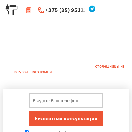
+375 (25) 951234
|
Перезвоните мне
Столешницы из камня в Чаусах
Каждая столешница, установленная на кухню, должна быть не
только привлекательной внешне, но и отвечать параметрам
прочности, износостойкости, влагостойкости,
запахоустойчивости и многим другим. Такие
столешницы из
натурального камня
в Чаусах представлены в большом
количестве.