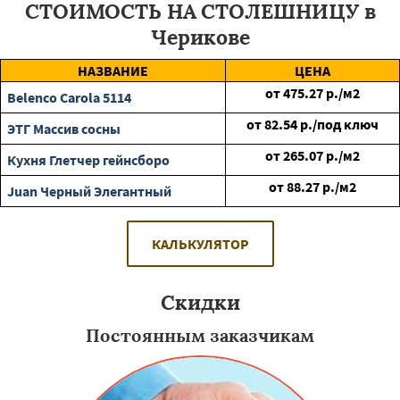
СТОИМОСТЬ НА СТОЛЕШНИЦУ в
Черикове
НАЗВАНИЕ
ЦЕНА
от
475.27
р./м2
Belenco Carola 5114
от
82.54
р./под ключ
ЭТГ Массив сосны
от
265.07
р./м2
Кухня Глетчер гейнсборо
от
88.27
р./м2
Juan Черный Элегантный
КАЛЬКУЛЯТОР
Скидки
Постоянным заказчикам