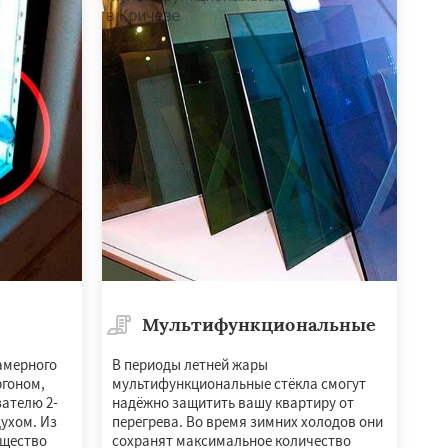
Мультифункциональные
амерного
В периоды летней жары
ргоном,
мультифункциональные стёкла смогут
зателю 2-
надёжно защитить вашу квартиру от
духом. Из
перегрева. Во время зимних холодов они
ущество
сохранят максимальное количество