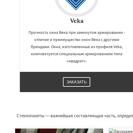
Veka
Прочность окна Века при замкнутом армировании -
отличие и преимущество окон Века с другими
брендами. Окна, изготовленные из профиля Veka,
комплектуется специальным армированием типа
«квадрат».
ЗАКАЗАТЬ
Работае
регио
Шклов
Климови
Белыничи
Киров
Стеклопакеты — важнейшая составляющая часть, определяю
Мстиславль
Сла
Костюковичи