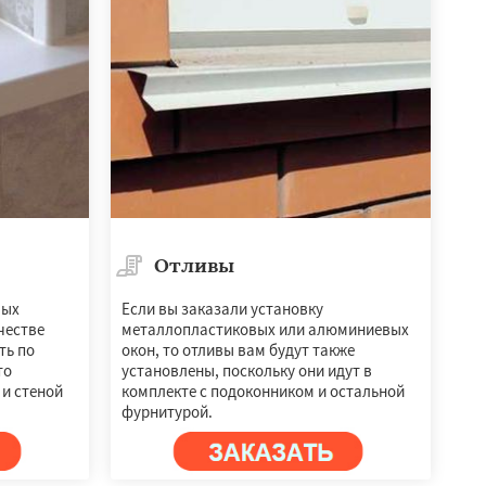
Отливы
мых
Если вы заказали установку
честве
металлопластиковых или алюминиевых
ть по
окон, то отливы вам будут также
то
установлены, поскольку они идут в
и стеной
комплекте с подоконником и остальной
фурнитурой.