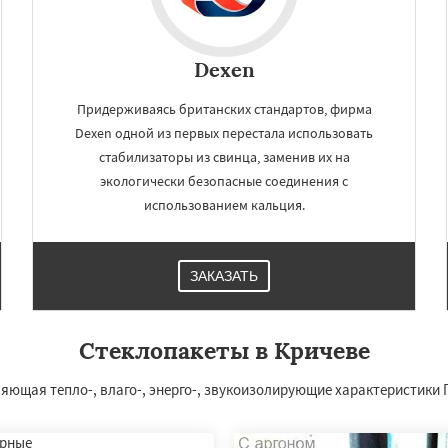
Dexen
Придерживаясь британских стандартов, фирма
Dexen одной из первых перестала использовать
стабилизаторы из свинца, заменив их на
экологически безопасные соединения с
использованием кальция.
×
×
ЗАКАЗАТЬ
м по
нам
Стеклопакеты в Кричеве
чи
Костюковичи
Быхов
ск
Кличев
Круглое
щая тепло-, влаго-, энерго-, звукоизолирующие характеристики 
вгород
Чаусы
Чериков
Даю согласие на обработку персональных данных