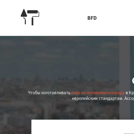
BFD
Чтобы изготавливать
окна из поливинилхлорида
в Кр
европейским стандартам. Ассо