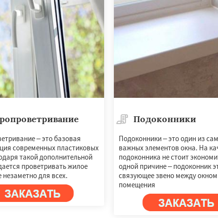
ропроветривание
Подоконники
етривание – это базовая
Подоконники – это один из са
ция современных пластиковых
важных элементов окна. На ка
годаря такой дополнительной
подоконника не стоит экономи
дается проветривать жилое
одной причине – подоконник э
 незаметно для всех.
связующее звено между окном 
помещения