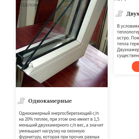
Дву
В условия
теплопоте
остро. По
тепла теря
Двухкамер
существенн
Однокамерные
Однокамерный энергосберегающий с/п
на 20% теплее, при этом оно имеет в 1,5
меньший двухкамерного с/п вес, а значит
уменьшает нагрузку на оконную
фурнитуру, которая при прочих равных