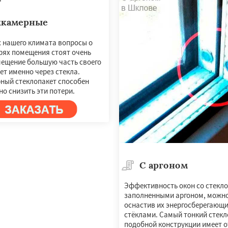
хкамерные
х нашего климата вопросы о
рях помещения стоят очень
мещение большую часть своего
ет именно через стекла.
ный стеклопакет способен
о снизить эти потери.
С аргоном
Эффективность окон со стекл
заполненными аргоном, можно
оснастив их энергосберегающ
стёклами. Самый тонкий стекл
подобной конструкции имеет 