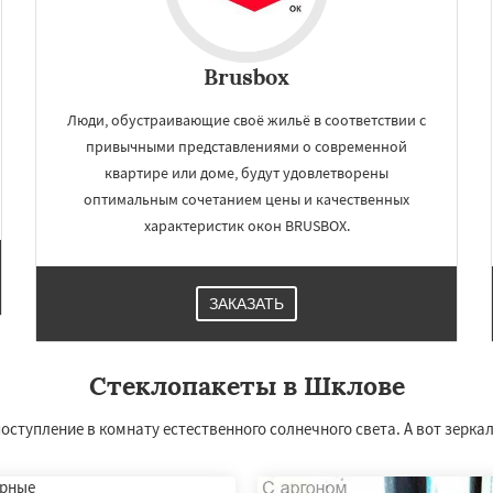
Brusbox
Люди, обустраивающие своё жильё в соответствии с
привычными представлениями о современной
квартире или доме, будут удовлетворены
оптимальным сочетанием цены и качественных
характеристик окон BRUSBOX.
×
×
ЗАКАЗАТЬ
м по
нам
Стеклопакеты в Шклове
тюковичи
Быхов
ск
Кличев
Круглое
ступление в комнату естественного солнечного света. А вот зерка
вгород
Чаусы
Чериков
Даю согласие на обработку персональных данных