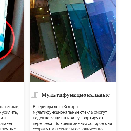
Мультифункциональные
опакетами,
В периоды летней жары
 усилить,
мультифункциональные стёкла смогут
ими
надёжно защитить вашу квартиру от
опакет
перегрева. Во время зимних холодов они
отличные
сохранят максимальное количество