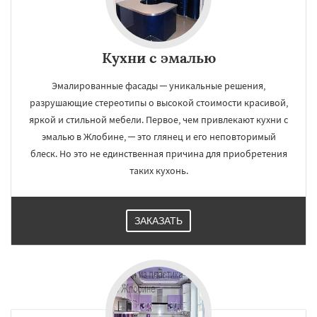
Кухни с эмалью
×
×
Работаем по
УЗНАТЬ ПОДРОБНЕЕ
Эмалированные фасады ─ уникальные решения,
разрушающие стереотипы о высокой стоимости красивой,
регионам
яркой и стильной мебели. Первое, чем привлекают кухни с
эмалью в Жлобине, ─ это глянец и его неповторимый
Светлогорск
Речица
Калинковичи
блеск. Но это не единственная причина для приобретения
Рогачёв
Добруш
Буда-Кошелево
таких кухонь.
Василевичи
Ветка
Ельск
Житковичи
Наровля
Петриков
Туров
Хойники
Чечерск
Даю согласие на обработку персональных данных
ЗАКАЗАТЬ