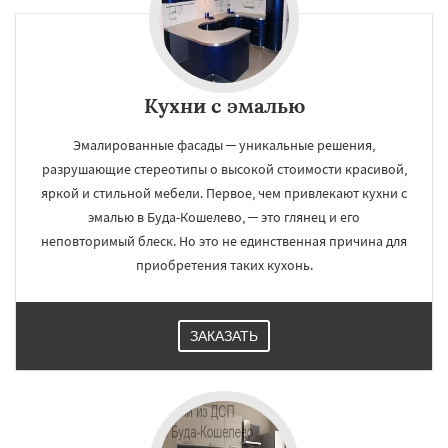
×
×
Кухни с эмалью
Работаем по
УЗНАТЬ ПОДРОБНЕЕ
Эмалированные фасады ─ уникальные решения,
регионам
разрушающие стереотипы о высокой стоимости красивой,
яркой и стильной мебели. Первое, чем привлекают кухни с
Василевичи
Ветка
Ельск
Житковичи
эмалью в Буда-Кошелево, ─ это глянец и его
Наровля
Петриков
Туров
Хойники
неповторимый блеск. Но это не единственная причина для
Чечерск
приобретения таких кухонь.
Даю согласие на обработку персональных данных
ЗАКАЗАТЬ