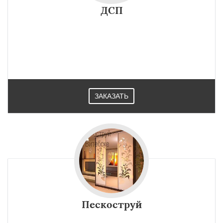
×
×
Работаем по
ДСП
УЗНАТЬ ПОДРОБНЕЕ
регионам
Орша
Новополоцк
Полоцк
Поставы
Глубокое
Лепель
Барань
Браславль
Верхнедвинск
Городок
Докшицы
Дубровно
Миоры
Новолукомль
Сенно
Толочин
Чашники
ЗАКАЗАТЬ
Даю согласие на обработку персональных данных
Пескоструй