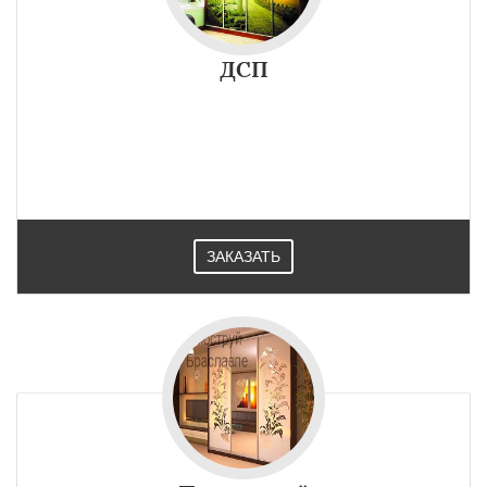
×
×
Работаем по
УЗНАТЬ ПОДРОБНЕЕ
регионам
ДСП
Верхнедвинск
Городок
Докшицы
Дубровно
Миоры
Новолукомль
Сенно
Толочин
Чашники
Даю согласие на обработку персональных данных
ЗАКАЗАТЬ