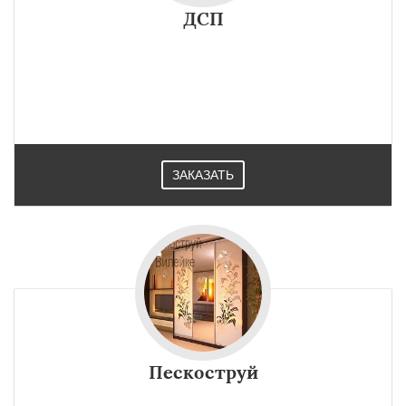
×
×
Работаем по
ДСП
УЗНАТЬ ПОДРОБНЕЕ
регионам
Марьина Горка
Столбцы
Смолевичи
Фаниполь
Несвиж
Заславль
Логойск
Березино
Клецк
Любань
Старые дороги
Воложин
Узда
Червень
Копыль
Крупки
Мядель
Жодино
ЗАКАЗАТЬ
Даю согласие на обработку персональных данных
Пескоструй