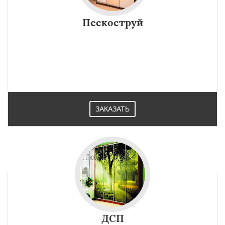
×
×
Работаем по
УЗНАТЬ ПОДРОБНЕЕ
Пескоструй
регионам
Старые дороги
Воложин
Узда
Червень
Копыль
Крупки
Мядель
Жодино
Даю согласие на обработку персональных данных
ЗАКАЗАТЬ
ДСП