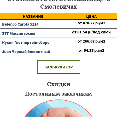
Смолевичах
НАЗВАНИЕ
ЦЕНА
от
478.27
р./м2
Belenco Carola 5114
от
81.54
р./под ключ
ЭТГ Массив сосны
от
266.07
р./м2
Кухня Глетчер гейнсборо
от
94.27
р./м2
Juan Черный Элегантный
КАЛЬКУЛЯТОР
Скидки
Постоянным заказчикам