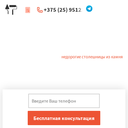
+375 (25) 951234
|
Перезвоните мне
Столешницы из камня в
Смолевичах
Решение о выборе материала
недорогие столешницы из камня
для кухни является одним из наиболее важных и сложных в
процессе ремонта. На сегодняшний день существует около
десятка различных материалов, из которых может быть сделана
кухонная столешница в Смолевичах, других городах.