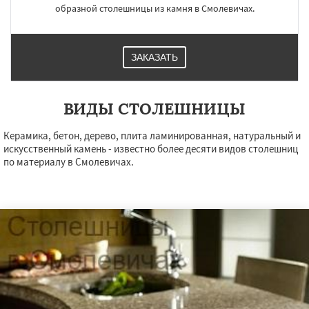
образной столешницы из камня в Смолевичах.
ЗАКАЗАТЬ
ВИДЫ СТОЛЕШНИЦЫ
Керамика, бетон, дерево, плита ламинированная, натуральный и
искусственный камень - известно более десяти видов столешниц
по материалу в Смолевичах.
×
×
Работаем по
УЗНАТЬ ПОДРОБНЕЕ
регионам
Фаниполь
Несвиж
Заславль
Логойск
Березино
Клецк
Любань
Старые дороги
Воложин
Узда
Червень
Копыль
Крупки
Мядель
Жодино