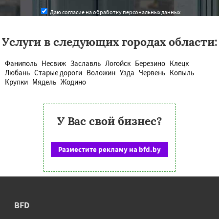
Даю согласие на обработку персональных данных
Услуги в следующих городах области:
Фаниполь
Несвиж
Заславль
Логойск
Березино
Клецк
Любань
Старые дороги
Воложин
Узда
Червень
Копыль
Крупки
Мядель
Жодино
У Вас свой бизнес?
Разместите рекламу на bfd.by
BFD