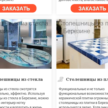
лешницы из стекла
Столешницы из п
ы из стекла смотрятся
Функциональные и не только
ельно, эффектно. Используя
функциональные возможност
ы из стекла в Березине, можно
керамической плитки огромны
 интерьер нотку
столешницы из плитки в Берез
ности и воплотить в жизнь
используются редко. Хотя они