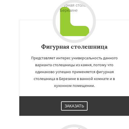
Фигурная столешница
Представляет интерес универсальность данного
варианта столешницы из камня, потому что
одинаково успешно применяется фигурная
столешница в Березине в ванной комнате и в
Работае
кухонном помещении.
регио
Клецк
Любань
С
ЗАКАЗАТЬ
Узда
Червень
К
Жодино