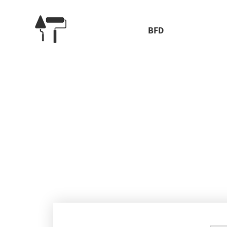
BFD
Сто
Каждая столешница, установленная на кухню, долж
запахоустойчивости и многим