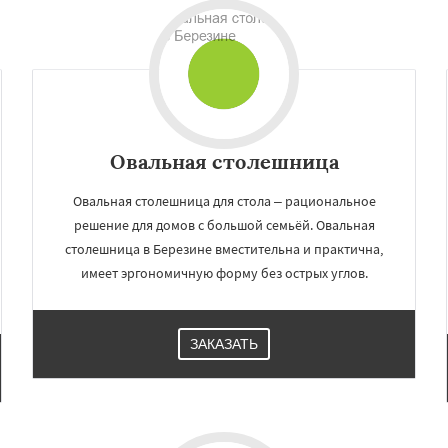
Овальная столешница
Овальная столешница для стола – рациональное
решение для домов с большой семьёй. Овальная
столешница в Березине вместительна и практична,
×
×
имеет эргономичную форму без острых углов.
м по
УЗНАТЬ ПОДРОБНЕЕ
нам
ЗАКАЗАТЬ
тарые дороги
Воложин
опыль
Крупки
Мядель