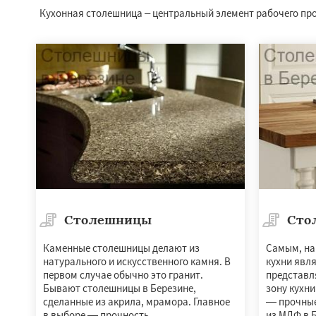
Кухонная столешница – центральный элемент рабочего пр
Столешницы
Сто
Каменные столешницы делают из
Самым, на
натурального и искусственного камня. В
кухни явл
первом случае обычно это гранит.
представл
Бывают столешницы в Березине,
зону кухн
сделанные из акрила, мрамора. Главное
— прочные
в выборе — прочность.
из МДФ в 