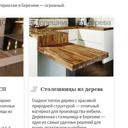
атериалам в Березине — огромный.
СП
Столешницы из дерева
ироко
Гладкое теплое дерево с красивой
азличных
природной структурой — отличный
ицы из
материал для производства мебели.
Деревянная столешница в Березине —
одно из самых удачных решений для
 и т.д.
кухни, практичное и удобное.