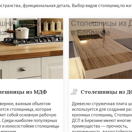
остранства, функциональная деталь. Выбор видов столешниц по м
лешницы из МДФ
Столешницы из Д
верное, важным объектом
Древесно-стружечная плита ш
яется столешница, которая
используется для создания р
яет собой основную рабочую
кухонных столешниц. Столешн
и. Среди наиболее популярных
ДСП в Березине имеют многие
 и износостойкие столешницы
преимущества — прочность,
Березине.
долговечность, влагостойкость