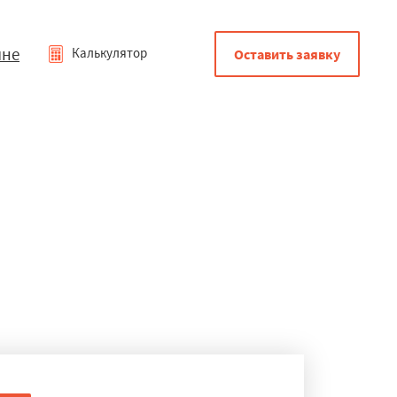
мне
Калькулятор
Оставить заявку
ине
трам прочности, износостойкости, влагостойкости,
авлены в большом количестве.