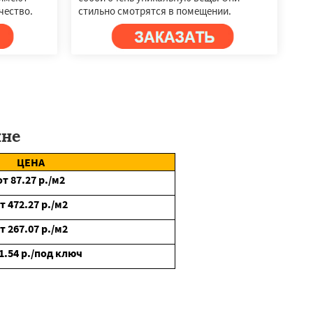
чество.
стильно смотрятся в помещении.
не
ЦЕНА
от
87.27
р./м2
от
472.27
р./м2
от
267.07
р./м2
1.54
р./под ключ