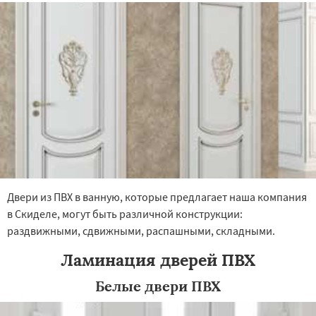
×
×
Работаем по
УЗНАТЬ ПОДРОБНЕЕ
регионам
Щучин
Даю согласие на обработку персональных данных
Двери из ПВХ в ванную, которые предлагает наша компания
в Скиделе, могут быть различной конструкции:
раздвижными, сдвижными, распашными, складными.
Ламинация дверей ПВХ
Белые двери ПВХ