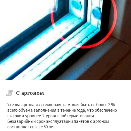
×
×
Работаем по
регионам
Березино
Клецк
Любань
Старые дороги
Воложин
Узда
Червень
Копыль
Крупки
Мядель
Жодино
Даю согласие на обработку персональных данных
С аргоном
Утечка аргона из стеклопакета может быть не более 2 %
всего объёма заполнения в течение года, что обеспечено
высоким уровнем 2-уровневой герметизации.
Безаварийный срок эксплуатации пакетов с аргоном
составляет свыше 50 лет.