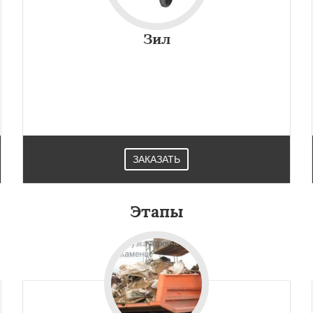
Зил
ЗАКАЗАТЬ
×
×
м по
УЗНАТЬ ПОДРОБНЕЕ
Этапы
нам
ысокое
Коссово