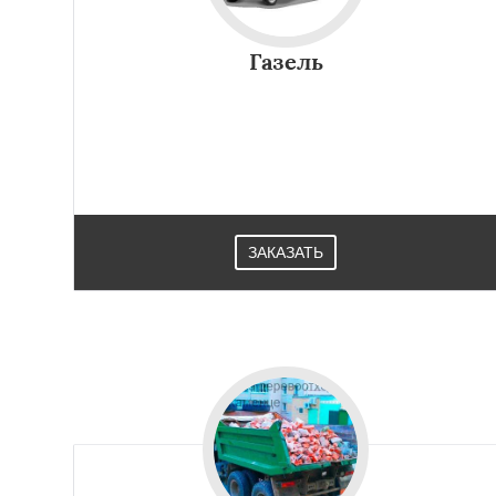
Газель
ЗАКАЗАТЬ
Работае
регио
Давид-Городок
В