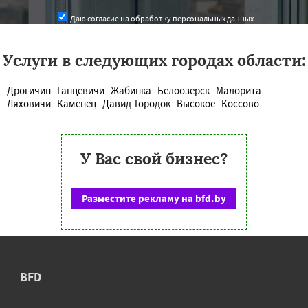
Даю согласие на обработку персональных данных
Услуги в следующих городах области:
Дрогичин
Ганцевичи
Жабинка
Белоозерск
Малорита
Ляховичи
Каменец
Давид-Городок
Высокое
Коссово
У Вас свой бизнес?
Разместите рекламу на bfd.by
BFD