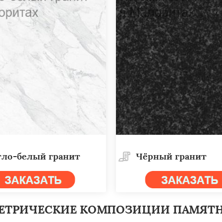
×
×
м по
УЗНАТЬ ПОДРОБНЕЕ
нам
тло-белый гранит
Чёрный гранит
ец
Давид-Городок
о
ЕТРИЧЕСКИЕ КОМПОЗИЦИИ ПАМЯТ