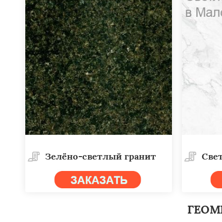
Работае
регио
Зелёно-светлый гранит
Све
Ляховичи
Камен
Высокое
Коссов
ГЕОМ