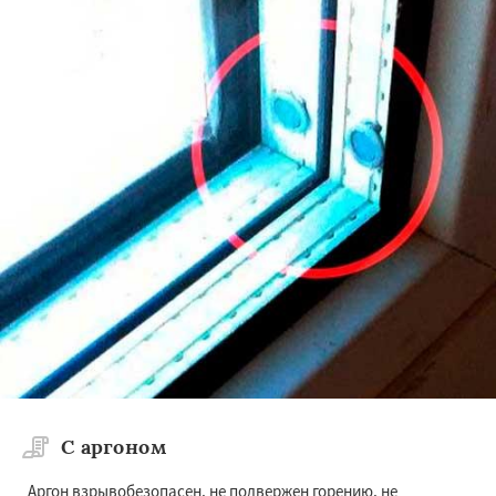
×
×
Работаем по
регионам
Лида
Слоним
Волковыск
Сморгонь
Новогрудок
Мосты
Берёзовка
Дятлово
Ивье
Островец
Ошмяны
Свислочь
Даю согласие на обработку персональных данных
Скидель
Щучин
С аргоном
Аргон взрывобезопасен, не подвержен горению, не