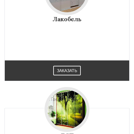
×
×
Работаем по
УЗНАТЬ ПОДРОБНЕЕ
регионам
Лакобель
Жабинка
Белоозерск
Малорита
Ляховичи
Каменец
Давид-Городок
Высокое
Коссово
Даю согласие на обработку персональных данных
ЗАКАЗАТЬ