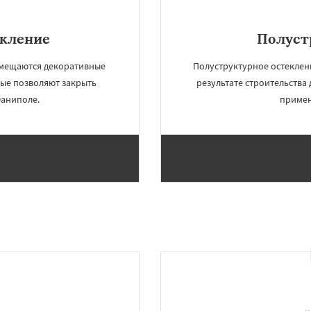
екление
Полуст
змещаются декоративные
Полуструктурное остеклени
ые позволяют закрыть
результате строительства
Фаниполе.
примен