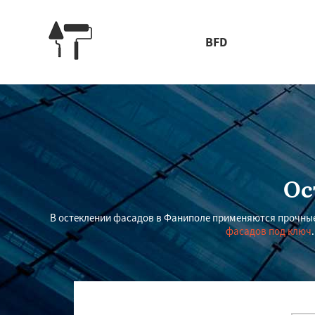
BFD
Ос
В остеклении фасадов в Фаниполе применяются прочные 
фасадов под ключ