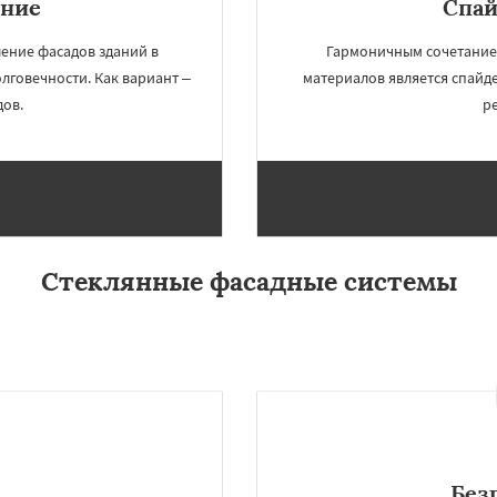
ение
Спай
ение фасадов зданий в
Гармоничным сочетание
лговечности. Как вариант –
материалов является спайд
дов.
р
Стеклянные фасадные системы
×
×
м по
УЗНАТЬ ПОДРОБНЕЕ
нам
ь
Логойск
Березино
тарые дороги
Воложин
опыль
Крупки
Мядель
Без