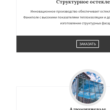
Структурное остекл
Инновационное производство обеспечивает остекл
Фаниполе с высокими показателями теплоизоляции и до
изготовление структурных фаса
ЗАКАЗАТЬ
Работае
регио
Несвиж
Заславл
Клецк
Любань
С
Узда
Червень
К
Жодино
Алюминиевые