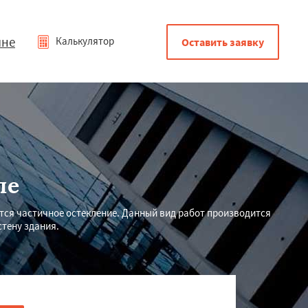
мне
Калькулятор
Оставить заявку
ле
ется частичное остекление. Данный вид работ производится
тену здания.