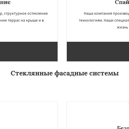
ение
Спай
р, структурное остекление
Наша компания производ
ние террас на крыше и в
технологиям. Наши специал
жизнь 
Стеклянные фасадные системы
×
×
м по
УЗНАТЬ ПОДРОБНЕЕ
нам
Жодино
Без