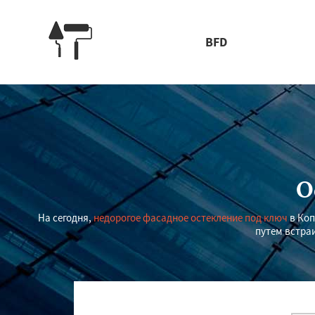
BFD
О
На сегодня,
недорогое фасадное остекление под ключ
в Коп
путем встра