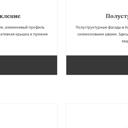
екление
Полуст
ыле, алюминевый профиль
Полуструктурные фасады в Ко
коративная крышка и прижим
силиконовыми швами. Здесь
защ