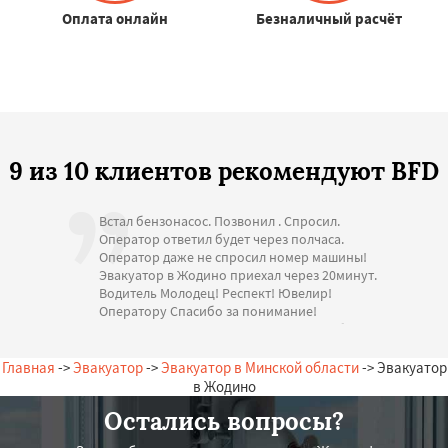
Оплата онлайн
Безналичный расчёт
9 из 10 клиентов рекомендуют BFD
Встал бензонасос. Позвонил . Спросил.
Оператор ответил будет через полчаса.
Оператор даже не спросил номер машины!
Эвакуатор в Жодино приехал через 20минут.
Водитель Молодец! Респект! Ювелир!
Оператору Спасибо за понимание!
Стоимость адекватная. Большое спасибо за
помощь. С Уважением.
— А. Игоревна, 16.07.2026
Главная
->
Эвакуатор
->
Эвакуатор в Минской области
-> Эвакуатор
Беларусь, Жодино, Садовая, 19
в Жодино
Остались вопросы?