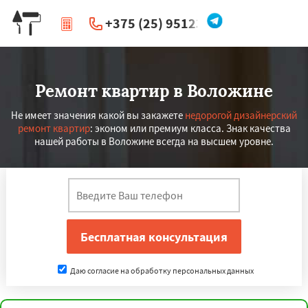
+375 (25) 951234
|
Перезвоните мне
Ремонт квартир в Воложине
Не имеет значения какой вы закажете
недорогой дизайнерский
ремонт квартир
: эконом или премиум класса. Знак качества
нашей работы в Воложине всегда на высшем уровне.
Даю согласие на обработку персональных данных