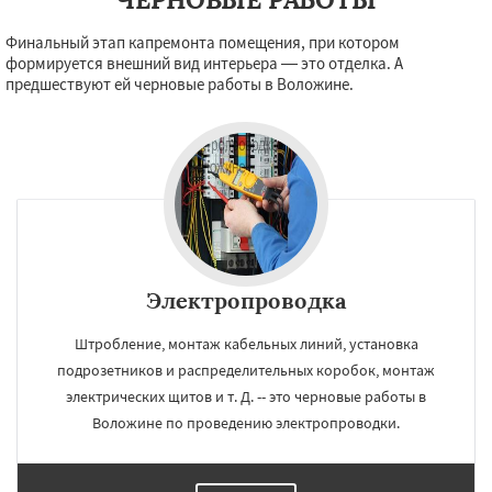
Финальный этап капремонта помещения, при котором
формируется внешний вид интерьера — это отделка. А
предшествуют ей черновые работы в Воложине.
×
×
Работаем по
УЗНАТЬ ПОДРОБНЕЕ
регионам
Узда
Червень
Копыль
Крупки
Мядель
Жодино
Электропроводка
Даю согласие на обработку персональных данных
Штробление, монтаж кабельных линий, установка
подрозетников и распределительных коробок, монтаж
электрических щитов и т. Д. -- это черновые работы в
Воложине по проведению электропроводки.