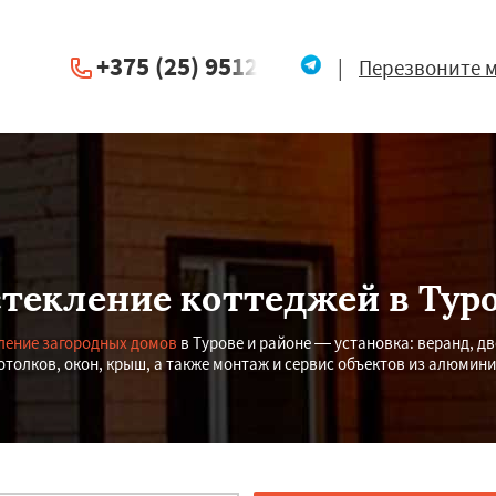
+375 (25) 951234
|
Перезвоните 
текление коттеджей в Тур
ление загородных домов
в Турове и районе — установка: веранд, д
отолков, окон, крыш, а также монтаж и сервис объектов из алюмини