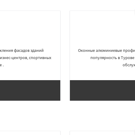
кления фасадов зданий
Оконные алюминиевые профил
изнес-центров, спортивных
популярность в Турове
 .
обслу
×
×
м по
УЗНАТЬ ПОДРОБНЕЕ
нам
к