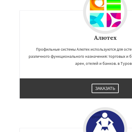
Алютех
Профильные системы Алютех используются для осте
различного функционального назначения: торговых и б
арен, отелей и банков. в Турове
Работае
ЗАКАЗАТЬ
регио
Хойники
Чечерс