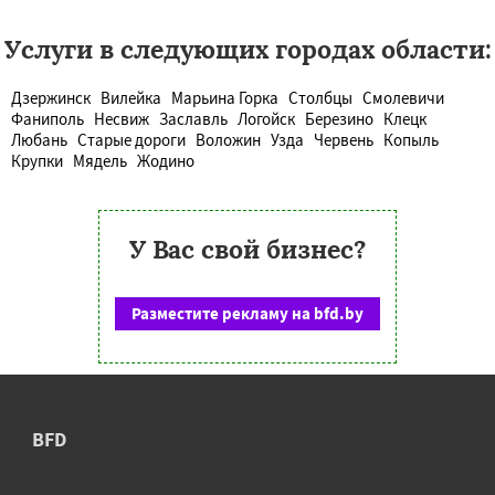
Услуги в следующих городах области:
Дзержинск
Вилейка
Марьина Горка
Столбцы
Смолевичи
Фаниполь
Несвиж
Заславль
Логойск
Березино
Клецк
Любань
Старые дороги
Воложин
Узда
Червень
Копыль
Крупки
Мядель
Жодино
У Вас свой бизнес?
Разместите рекламу на bfd.by
BFD