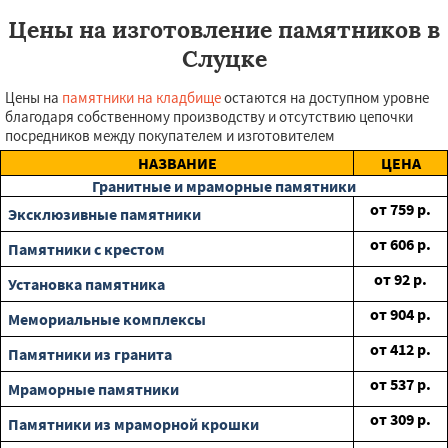
Цены на изготовление памятников в
Слуцке
Цены на
памятники на кладбище
остаются на доступном уровне
благодаря собственному производству и отсутствию цепочки
посредников между покупателем и изготовителем
НАЗВАНИЕ
ЦЕНА
Гранитные и мраморные памятники
от
759
р.
Эксклюзивные памятники
от
606
р.
Памятники с крестом
от
92
р.
Установка памятника
от
904
р.
Мемориальные комплексы
от
412
р.
Памятники из гранита
от
537
р.
Мраморные памятники
от
309
р.
Памятники из мраморной крошки