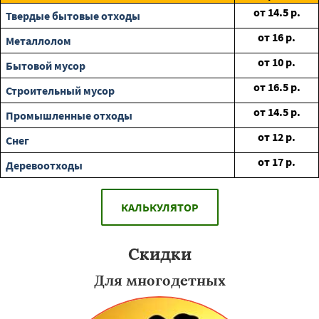
от
14.5
р.
Твердые бытовые отходы
от
16
р.
Металлолом
от
10
р.
Бытовой мусор
от
16.5
р.
Строительный мусор
от
14.5
р.
Промышленные отходы
от
12
р.
Снег
от
17
р.
Деревоотходы
КАЛЬКУЛЯТОР
Скидки
Для многодетных