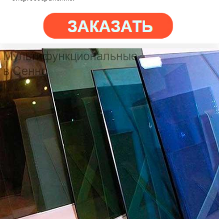
×
×
Работаем по
регионам
Толочин
Чашники
Даю согласие на обработку персональных данных