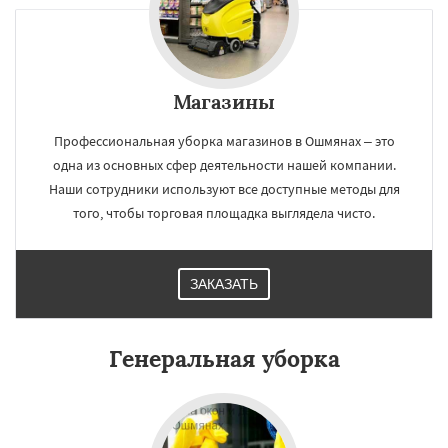
×
×
Работаем по
УЗНАТЬ ПОДРОБНЕЕ
Магазины
регионам
Профессиональная уборка магазинов в Ошмянах – это
одна из основных сфер деятельности нашей компании.
Свислочь
Скидель
Щучин
Наши сотрудники используют все доступные методы для
того, чтобы торговая площадка выглядела чисто.
Даю согласие на обработку персональных данных
ЗАКАЗАТЬ
Генеральная уборка