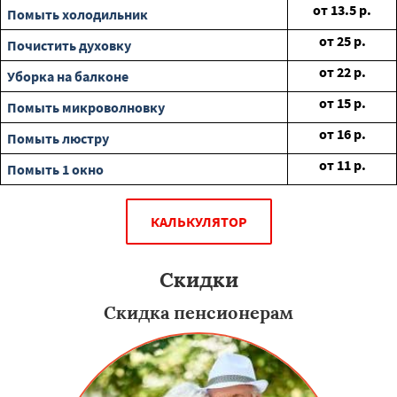
от
13.5
р.
Помыть холодильник
от
25
р.
Почистить духовку
от
22
р.
Уборка на балконе
от
15
р.
Помыть микроволновку
от
16
р.
Помыть люстру
от
11
р.
Помыть 1 окно
КАЛЬКУЛЯТОР
Скидки
Скидка пенсионерам