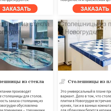
лешницы из стекла
Столешницы из п
мпании производят
Это универсальный в плане п
е столешницы для столов.
вариант. Дело в том, что стол
ость заказа столешниц из
плитки в Новогрудке встречаю
Новогрудке обусловлена
кухнях, так и в ванных комнат
и причинами -- трещинами,
для облицовки берется керам