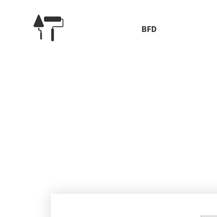
BFD
Стол
В зависимости от способа облицовки края мебельной п
Новогрудке обла