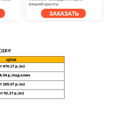
внешней красоты.
дке
ЦЕНА
от
476.27
р./м2
4.54
р./под ключ
от
265.07
р./м2
от
92.27
р./м2