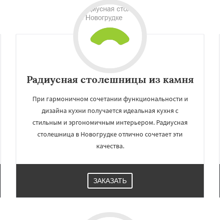
Радиусная столешницы из камня
При гармоничном сочетании функциональности и
дизайна кухни получается идеальная кухня с
стильным и эргономичным интерьером. Радиусная
×
×
столешница в Новогрудке отлично сочетает эти
м по
УЗНАТЬ ПОДРОБНЕЕ
качества.
нам
а
Дятлово
Ивье
ЗАКАЗАТЬ
ны
Свислочь
Скидель