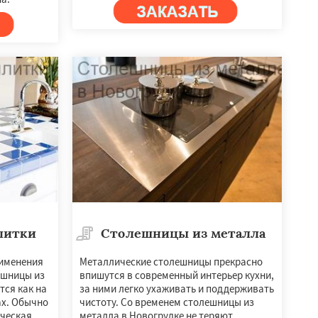
литки
Столешницы из металла
рименения
Металлические столешницы прекрасно
ешницы из
впишутся в современный интерьер кухни,
тся как на
за ними легко ухаживать и поддерживать
ах. Обычно
чистоту. Со временем столешницы из
ическая
металла в Новогрудке не теряют