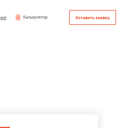
мне
Калькулятор
Оставить заявку
рудке
акругленным краем и с кромкой. Оба варианта столешниц в
- экологичность.