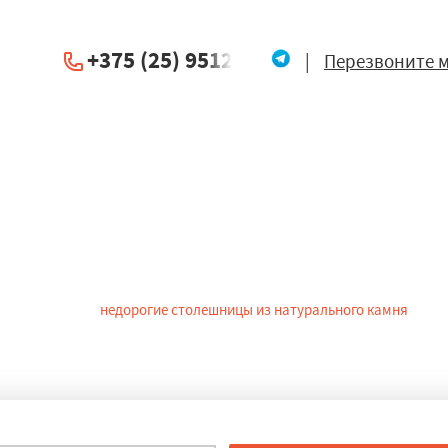
+375 (25) 951234
|
Перезвоните 
ешницы из камня в Новог
литы различают
недорогие столешницы из натурального камня
: с з
дают своими плюсами. Первый -- отсутствие углов и швов, второй -