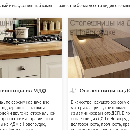
ный и искусственный камень - известно более десяти видов столеш
лешницы из МДФ
Столешницы из Д
ы, по своему назначению,
В качестве несущего основную
 подвергаются высокой
материала для кухни применя
рной и другой экстремальной
из ламинированного ДСП. В по
 Хорошо с ними справляются
столешниц из ДСП в Новогруд
ы из МДФ в Новогрудке,
долговечность, прочность, кр
егко фрезеруются.
поверхности и приемлемая цен