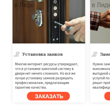
Установка замков
Зам
Многие интернет-ресурсы утверждают,
Нужно зам
что в установке замочной систему в
максималь
Работае
двери нет ничего сложного. Но всё же
выгодной 
регио
лучше установку замков разрешить
услугой по
профессионалам, предлагающим
решат про
гарантию качества.
квалифиц
Слоним
Волковы
Новогрудок
Мос
Ивье
Островец
Скидель
Щучин