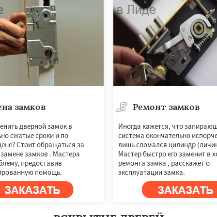
ена замков
Ремонт замков
×
×
енить дверной замок в
Иногда кажется, что запираю
но сжатые сроки и по
система окончательно испорче
м по
УЗНАТЬ ПОДРОБНЕЕ
цене? Стоит обращаться за
лишь сломался цилиндр (личин
нам
 замене замков . Мастера
Мастер быстро его заменит в х
блему, предоставив
ремонта замка , расскажет о
ированную помощь.
эксплуатации замка.
ск
Сморгонь
ты
Берёзовка
Дятлово
Ошмяны
Свислочь