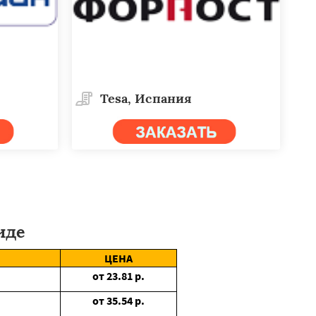
Tesa, Испания
иде
ЦЕНА
от
23.81
р.
от
35.54
р.