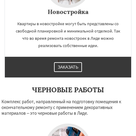
Новостройка
Квартиры в новостройке могут быть представлены со
×
×
свободной планировкой и минимальной отделкой. Так
Работаем по
УЗНАТЬ ПОДРОБНЕЕ
что во время ремонта новостроек в Лиде можно
регионам
реализовать собственные идеи.
Слоним
Волковыск
Сморгонь
ЗАКАЗАТЬ
Новогрудок
Мосты
Берёзовка
Дятлово
Ивье
Островец
Ошмяны
Свислочь
Скидель
Щучин
ЧЕРНОВЫЕ РАБОТЫ
Даю согласие на обработку персональных данных
Комплекс работ, направленный на подготовку помещения к
окончательному ремонту с применением декоративных
материалов – это черновые работы в Лиде.