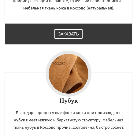
приёме делегаций на работе, то лучший вариант обивки --
мебельная ткань кожа в Коссово (натуральная).
×
×
ЗАКАЗАТЬ
Работаем по
УЗНАТЬ ПОДРОБНЕЕ
регионам
Даю согласие на обработку персональных данных
Нубук
Благодаря процессу шлифовки кожи при производстве
нубук имеет мягкую и бархатистую структуру. Мебельная
ткань нубук в Коссово прочна, долговечна, быстро сохнет.