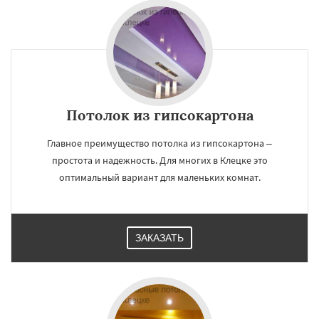
×
×
Работаем по
УЗНАТЬ ПОДРОБНЕЕ
Потолок из гипсокартона
регионам
Главное преимущество потолка из гипсокартона –
простота и надежность. Для многих в Клецке это
Любань
Старые дороги
Воложин
Узда
Червень
Копыль
Крупки
Мядель
оптимальный вариант для маленьких комнат.
Жодино
Даю согласие на обработку персональных данных
ЗАКАЗАТЬ