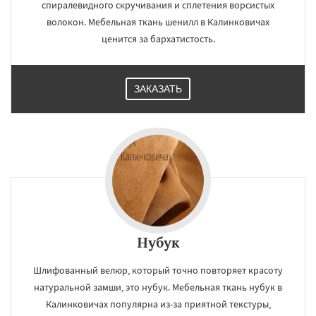
спиралевидного скручивания и сплетения ворсистых
волокон. Мебельная ткань шенилл в Калинковичах
ценится за бархатистость.
×
×
Работаем по
УЗНАТЬ ПОДРОБНЕЕ
ЗАКАЗАТЬ
регионам
Рогачёв
Добруш
Буда-Кошелево
Василевичи
Ветка
Ельск
Житковичи
Наровля
Петриков
Туров
Хойники
Чечерск
Даю согласие на обработку персональных данных
Нубук
Шлифованный велюр, который точно повторяет красоту
натуральной замши, это нубук. Мебельная ткань нубук в
Калинковичах популярна из-за приятной текстуры,