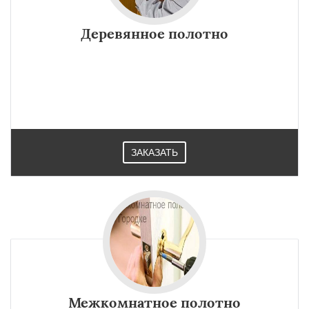
Деревянное полотно
×
×
Работаем по
УЗНАТЬ ПОДРОБНЕЕ
регионам
Докшицы
Дубровно
Миоры
ЗАКАЗАТЬ
Новолукомль
Сенно
Толочин
Чашники
Даю согласие на обработку персональных данных
Межкомнатное полотно