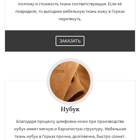
поэтому и стоимость ткани соответствующая. Если её
повредили, то выгоднее мебельную ткань кожу в Горках
перетянуть.
×
×
Работаем по
УЗНАТЬ ПОДРОБНЕЕ
ЗАКАЗАТЬ
регионам
Кричев
Шклов
Климовичи
Костюковичи
Быхов
Белыничи
Кировск
Кличев
Круглое
Мстиславль
Славгород
Чаусы
Чериков
Костюковичи
Даю согласие на обработку персональных данных
Нубук
Благодаря процессу шлифовки кожи при производстве
нубук имеет мягкую и бархатистую структуру. Мебельная
ткань нубук в Горках прочна, долговечна, быстро сохнет.