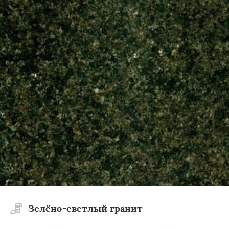
×
×
Работаем по
УЗНАТЬ ПОДРОБНЕЕ
регионам
Мозырь
Жлобин
Светлогорск
Речица
Калинковичи
Рогачёв
Добруш
Буда-Кошелево
Василевичи
Ветка
Ельск
Житковичи
Наровля
Петриков
Зелёно-светлый гранит
Туров
Хойники
Чечерск
Даю согласие на обработку персональных данных