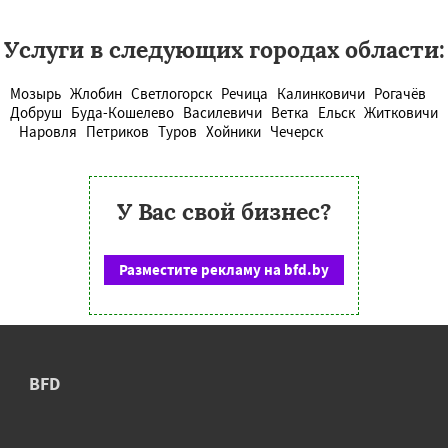
Услуги в следующих городах области:
Мозырь
Жлобин
Светлогорск
Речица
Калинковичи
Рогачёв
Добруш
Буда-Кошелево
Василевичи
Ветка
Ельск
Житковичи
Наровля
Петриков
Туров
Хойники
Чечерск
У Вас свой бизнес?
Разместите рекламу на bfd.by
BFD