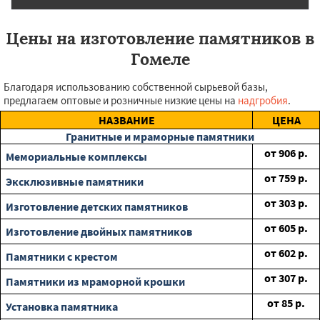
Цены на изготовление памятников в
Гомеле
Благодаря использованию собственной сырьевой базы,
предлагаем оптовые и розничные низкие цены на
надгробия
.
НАЗВАНИЕ
ЦЕНА
Гранитные и мраморные памятники
от
906
р.
Мемориальные комплексы
от
759
р.
Эксклюзивные памятники
от
303
р.
Изготовление детских памятников
от
605
р.
Изготовление двойных памятников
от
602
р.
Памятники с крестом
от
307
р.
Памятники из мраморной крошки
от
85
р.
Установка памятника