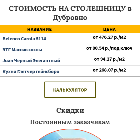
СТОИМОСТЬ НА СТОЛЕШНИЦУ в
Дубровно
НАЗВАНИЕ
ЦЕНА
от
476.27
р./м2
Belenco Carola 5114
от
80.54
р./под ключ
ЭТГ Массив сосны
от
94.27
р./м2
Juan Черный Элегантный
от
268.07
р./м2
Кухня Глетчер гейнсборо
КАЛЬКУЛЯТОР
Скидки
Постоянным заказчикам