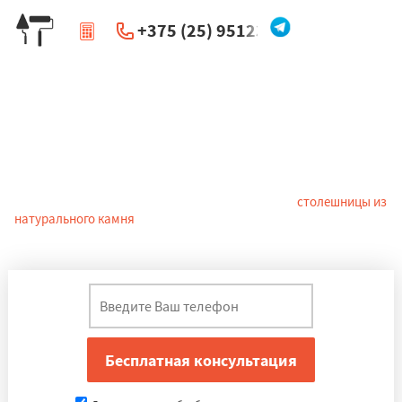
+375 (25) 951234
|
Перезвоните мне
Столешницы из камня в Дубровно
Кухонные столешницы из камня представляют собой
практически то же самое, что и обычная поверхность стола, но
при этом они подвергаются едва ли не большему количеству
разнообразных воздействий. То есть выбирать
столешницы из
натурального камня
в Дубровно надо по качеству, прочности и
функциональности.