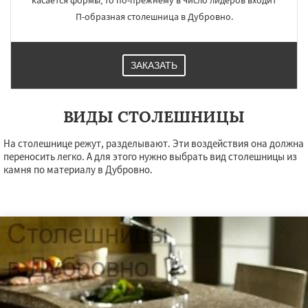
касается формы, то по-прежнему в число лидеров входит
П-образная столешница в Дубровно.
ЗАКАЗАТЬ
ВИДЫ СТОЛЕШНИЦЫ
На столешнице режут, разделывают. Эти воздействия она должна
переносить легко. А для этого нужно выбрать вид столешницы из
камня по материалу в Дубровно.
×
×
Работаем по
УЗНАТЬ ПОДРОБНЕЕ
регионам
Миоры
Новолукомль
Сенно
Толочин
Чашники