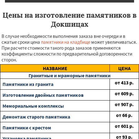
Цены на изготовление памятников в
Докшицах
В случае необходимости выполнения заказа вне очереди и в
сжатые сроки цена
памятники на кладбище
может увеличиваться.
При расчете стоимости такого рода заказов применяются
коэффициенты сложности по предварительной договоренности
сторон.
НАЗВАНИЕ
ЦЕНА
Гранитные и мраморные памятники
от
413
р.
Памятники из гранита
от
609
р.
Изготовление двойных памятников
от
907
р.
Мемориальные комплексы
от
66
р.
Демонтаж старого памятника
от
601
р.
Памятники с крестом
от
93
р.
Установка памятника