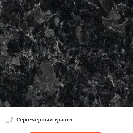
×
×
Работаем по
УЗНАТЬ ПОДРОБНЕЕ
регионам
Дубровно
Миоры
Новолукомль
Сенно
Толочин
Чашники
Cеро-чёрный гранит
Даю согласие на обработку персональных данных