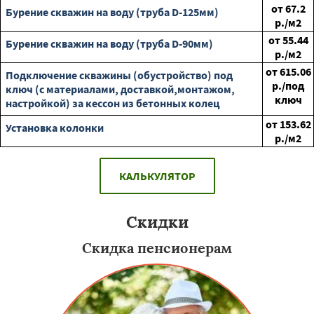
от
67.2
Бурение скважин на воду (труба D-125мм)
р./м2
от
55.44
Бурение скважин на воду (труба D-90мм)
р./м2
от
615.06
Подключение скважины (обустройство) под
р./под
ключ (с материалами, доставкой,монтажом,
ключ
настройкой) за кессон из бетонных колец
от
153.62
Установка колонки
р./м2
КАЛЬКУЛЯТОР
Скидки
Скидка пенсионерам