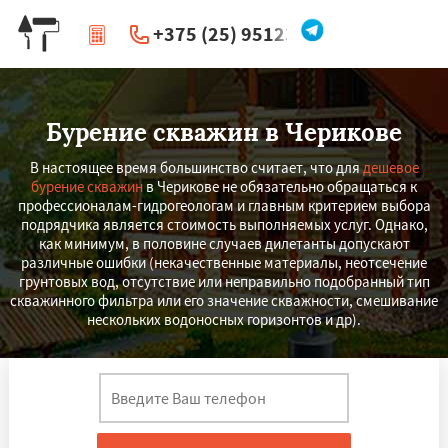
+375 (25) 951234
|
Перезвоните мне
Бурение скважин в Черикове
В настоящее время большинство считает, что для
дешевое
бурение скважин
в Черикове не обязательно обращаться к
профессионалам-гидрогеологам и главным критерием выбора
подрядчика является стоимость выполняемых услуг. Однако,
как минимум, в половине случаев дилетанты допускают
различные ошибки (некачественные материалы, неотсечение
грунтовых вод, отсутствие или неправильно подобранный тип
скважинного фильтра или его значение скважности, смешивание
нескольких водоносных горизонтов и др).