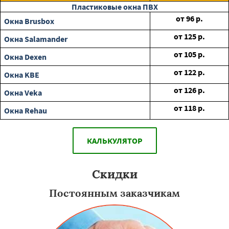
Пластиковые окна ПВХ
от
96
р.
Окна Brusbox
от
125
р.
Окна Salamander
от
105
р.
Окна Dexen
от
122
р.
Окна KBE
от
126
р.
Окна Veka
от
118
р.
Окна Rehau
КАЛЬКУЛЯТОР
Скидки
Постоянным заказчикам