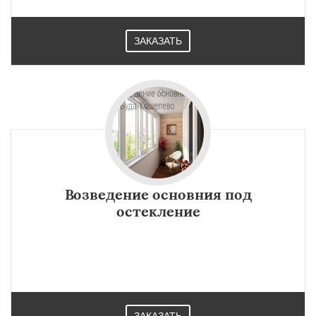
регионам
ЗАКАЗАТЬ
Василевичи
Ветка
Ельск
Житковичи
Наровля
Петриков
Туров
Хойники
Чечерск
Даю согласие на обработку персональных данных
Возведение основния под
остекление