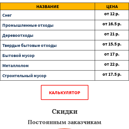
НАЗВАНИЕ
ЦЕНА
от
12
р.
Снег
от
16.5
р.
Промышленные отходы
от
21
р.
Деревоотходы
от
15.5
р.
Твердые бытовые отходы
от
17
р.
Бытовой мусор
от
22
р.
Металлолом
от
17.5
р.
Строительный мусор
КАЛЬКУЛЯТОР
Скидки
Постоянным заказчикам