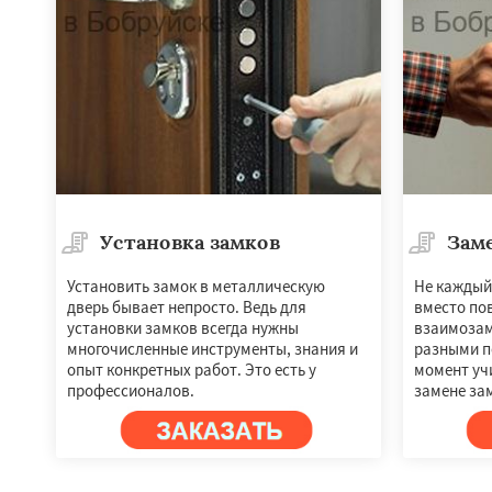
Установка замков
Зам
Установить замок в металлическую
Не каждый
дверь бывает непросто. Ведь для
вместо пов
Работае
установки замков всегда нужны
взаимозам
регио
многочисленные инструменты, знания и
разными п
опыт конкретных работ. Это есть у
момент уч
профессионалов.
замене зам
Осиповичи
Горк
Климовичи
Кос
Белыничи
Киров
Мстиславль
Сла
Костюковичи