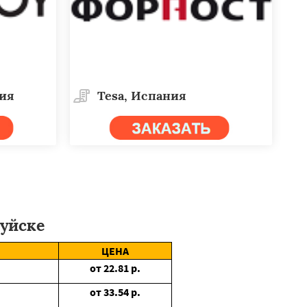
дия
Tesa, Испания
уйске
ЦЕНА
от
22.81
р.
от
33.54
р.