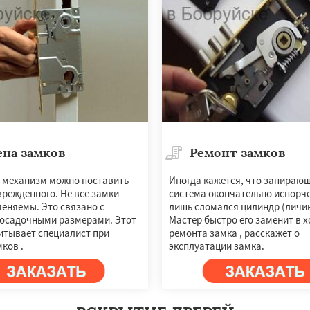
ена замков
Ремонт замков
×
×
 механизм можно поставить
Иногда кажется, что запираю
реждённого. Не все замки
система окончательно испорче
м по
УЗНАТЬ ПОДРОБНЕЕ
еняемы. Это связано с
лишь сломался цилиндр (личин
нам
осадочными размерами. Этот
Мастер быстро его заменит в х
итывает специалист при
ремонта замка , расскажет о
ков .
эксплуатации замка.
и
Кричев
Шклов
тюковичи
Быхов
ск
Кличев
Круглое
вгород
Чаусы
Чериков