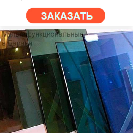
×
×
Работаем по
регионам
Браславль
Верхнедвинск
Городок
Докшицы
Дубровно
Миоры
Новолукомль
Сенно
Толочин
Чашники
Даю согласие на обработку персональных данных